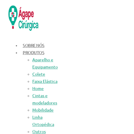
Ir
para
o
conteúdo
SOBRE NÓS
PRODUTOS
Aparelho e
Equipamento
Colete
Faixa Elástica
Home
Cintas e
modeladores
Mobilidade
Linha
Ortopédica
Outros