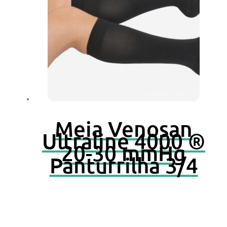
Meia Venosan
Ultraline 4000 ®
20-30 mmHg
Panturrilha 3/4