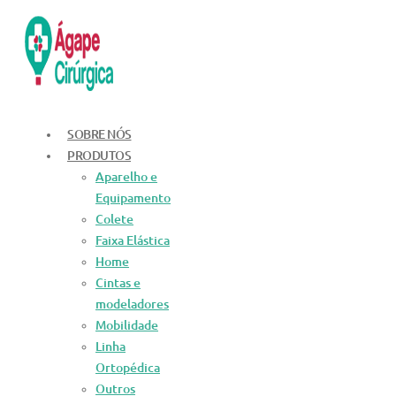
Ir
para
o
conteúdo
SOBRE NÓS
PRODUTOS
Aparelho e
Equipamento
Colete
Faixa Elástica
Home
Cintas e
modeladores
Mobilidade
Linha
Ortopédica
Outros