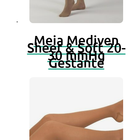
Meia Mediven
Sheer & Soft 20-
30 mmHg
Gestante