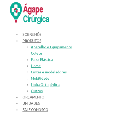
Ir
para
o
conteúdo
SOBRE NÓS
PRODUTOS
Aparelho e Equipamento
Colete
Faixa Elástica
Home
Cintas e modeladores
Mobilidade
Linha Ortopédica
Outros
ORÇAMENTO
UNIDADES
FALE CONOSCO