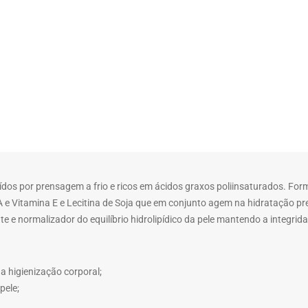
ídos por prensagem a frio e ricos em ácidos graxos poliinsaturados. For
 A e Vitamina E e Lecitina de Soja que em conjunto agem na hidratação pr
e e normalizador do equilíbrio hidrolipídico da pele mantendo a integrida
a higienização corporal;
pele;