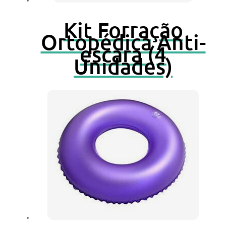
Kit Forração
Ortopédica Anti-
escara (4
Unidades)