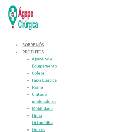
Ir
para
o
conteúdo
SOBRE NÓS
PRODUTOS
Aparelho e
Equipamento
Colete
Faixa Elástica
Home
Cintas e
modeladores
Mobilidade
Linha
Ortopédica
Outros