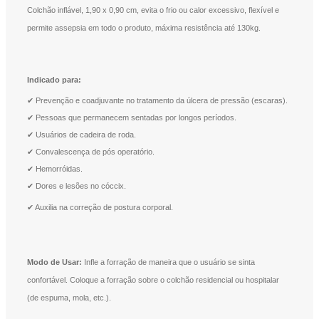
Colchão inflável,
1,90 x 0,90 cm,
evita o frio ou calor excessivo, flexível e
p
ermite assepsia em todo o produto, máxima resistência até 130kg.
Indicado para:
✔ Prevenção e coadjuvante no tratamento da úlcera de pressão (escaras).
✔ Pessoas que permanecem sentadas por longos períodos.
✔ Usuários de cadeira de roda.
✔ Convalescença de pós operatório.
✔ Hemorróidas.
✔ Dores e lesões no cóccix.
✔ Auxilia na correção de postura corporal .
Modo de Usar:
Infle a forração de maneira que o usuário se sinta
confortável. Coloque a forração sobre o colchão residencial ou hospitalar
(de espuma, mola, etc.).