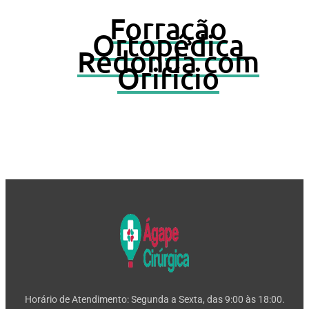
Forração
Ortopédica
Redonda com
Orifício
Horário de Atendimento: Segunda a Sexta, das 9:00 às 18:00.